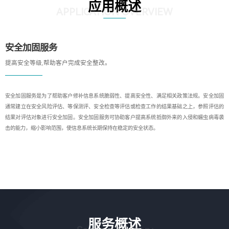
应用概述
APPLICATION OVERVIEW
安全加固服务
提高安全等级,帮助客户完成安全整改。
安全加固服务是为了帮助客户修补信息系统脆弱性、提高安全性、满足相关政策法规。安全加固
通常建立在安全风险评估、等保测评、安全检查等评估或检查工作的结果基础之上，参照评估的
结果对评估对象进行安全加固。安全加固服务可协助客户提高系统抵御外来的入侵和蠕虫病毒袭
击的能力，缩小影响范围，使信息系统长期保持在稳定的安全状态。
服务概述