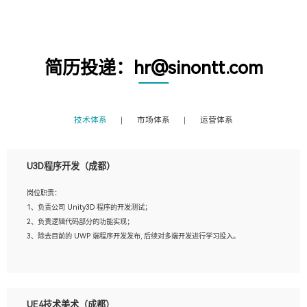
简历投递：hr@sinontt.com
技术体系
市场体系
运营体系
U3D程序开发（成都）
岗位职责：
1、负责公司 Unity3D 程序的开发测试；
2、负责逻辑代码部分的功能实现；
3、除去目前的 UWP 端程序开发发布, 后续对多端开发进行学习投入。
岗位要求：
1、全日制本科相关专业，具有相关开发经验?年以上；
UE4技术美术（成都）