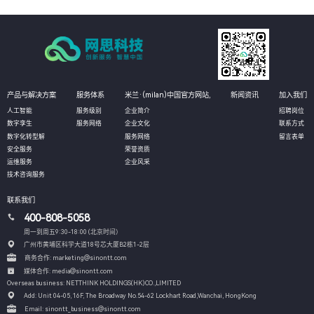
产品与解决方案
服务体系
米兰·(milan)中国官方网站,
新闻资讯
加入我们
人工智能
服务级别
企业简介
招聘岗位
数字孪生
服务网络
企业文化
联系方式
数字化转型解
服务网络
留言表单
安全服务
荣誉资质
运维服务
企业风采
技术咨询服务
联系我们
400-808-5058
周一到周五9:30-18:00 (北京时间）
广州市黄埔区科学大道18号芯大厦B2栋1-2层
商务合作: marketing@sinontt.com
媒体合作: media@sinontt.com
Overseas business: NETTHINK HOLDINGS(HK)CO.,LIMITED
Add: Unit 04-05, 16F, The Broadway No.54-62 Lockhart Road,
Wanchai, HongKong
Email: sinontt_business@sinontt.com