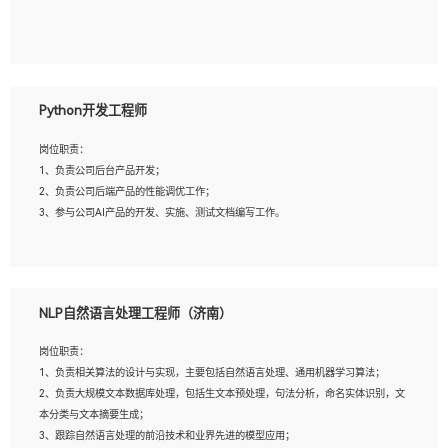
5、具备与多团队合作的经验，良好团队协作精神；
岗位要求：
1、全日制本科及以上学历，计算机相关专业毕业，一年以上前端开发工作经验；
2、熟练掌握HTML、CSS、JavaScript等web相关技术；
Python开发工程师
3、熟悉react/vue/angular任何一种前端框架，熟悉react优先；
4、熟悉webpack配置和git操作；
岗位职责：
5、善于沟通，具有团队意识；
1、负责公司后台产品开发；
2、负责公司后端产品的性能调优工作；
3、参与公司AI产品的开发、实施、测试文档编写工作。
岗位要求:
1、计算机相关专业，本科及以上学历，2年以上后端开发经验，有过运营商项目经
NLP自然语言处理工程师（济南）
验的更佳；
2、熟练python编程语言，熟悉服务端开发流程，熟悉常见的算法和数据结构；
岗位职责：
3、熟悉数据库开发，熟悉Mysql、Oracle、MongoDb数据库应用开发其中一种；
1、负责相关算法的设计与实现，主要包括自然语言处理、通用机器学习算法；
4、熟悉Python Wed框架（Django/Flask...）代码能力优秀，熟悉编码规范和具备
2、负责大规模文本数据库处理，包括生文本预处理，句法分析，命名实体识别，文
良好的文档编写能力）；
本分类与文本摘要生成；
5、沟通表达能力强，具备团队协作能力。
3、跟踪自然语言处理的前沿技术和业界先进的模型应用；