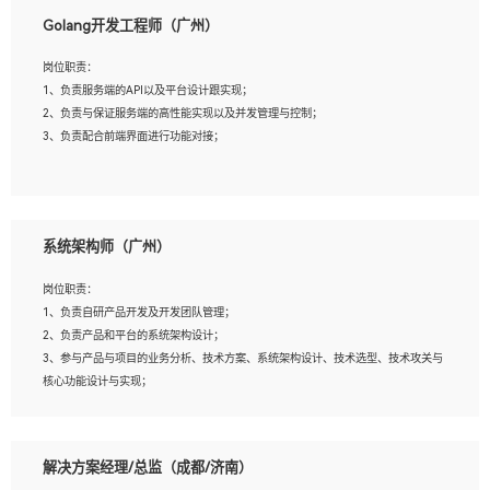
1、本科以上相关专业毕业，拥有三年以上相关数据工作经验经验。
Golang开发工程师（广州）
2、熟悉PostgreSQL、redis、MongoDB、ElasticSearch等开源数据库运维管理，拥
有开发经验优先。
岗位职责：
3、熟悉Oracle、MySQL、SQLServer中一种或多种优先。
1、负责服务端的API以及平台设计跟实现；
4、熟悉Hadoop、HBASE、Spark等大数据平台优先。
2、负责与保证服务端的高性能实现以及并发管理与控制；
5、熟悉linux或任意一种unix操作系统，如有较强操作系统侧工作经验者优先。
3、负责配合前端界面进行功能对接；
6、具备丰富的项目实施经验，较强的自我学习能力。
7、责任心强，为人友好，沟通能力强，具有良好的团队意识。
岗位要求：
1、本科及以上学历，计算机相关专业；
系统架构师（广州）
2、1年以上Golang开发工作经验，能独立完成相应项目开发；
3、基础扎实、熟悉数据结构与算法，熟悉多线程、多进程、IO复用等并发编程思维
岗位职责：
与实现，熟悉常用开源框架及设计模式；
1、负责自研产品开发及开发团队管理；
4、熟悉Golang、连接池、消息队列等组件使用、熟悉后端开发、测试、调试流程跟
2、负责产品和平台的系统架构设计；
工具使用；
3、参与产品与项目的业务分析、技术方案、系统架构设计、技术选型、技术攻关与
5、对技术有激情，喜欢钻研，能快速接受和掌握新技术，学习能力和工作责任心
核心功能设计与实现；
强，良好的沟通表达能力和团队协作能力。
4、根据业务及技术发展，做前瞻性的技术分析、研究及应用；
5、根据业务架构设计与业务需求，上接业务设计下接系统设计，编写系统概要设
计，指导技术骨干进行系统详细设计。
解决方案经理/总监（成都/济南）