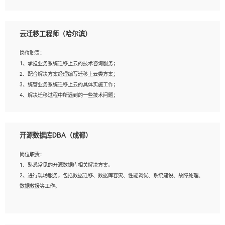
4、负责问答系统的搭建和知识图谱的建立；
云迁移工程师（哈尔滨）
岗位要求：
1、1年及以上自然语言处理方向研究或工作经验，统招本科及以上学历；
岗位职责：
2、熟悉tensorflow，keras，pytorch等常规深度学习框架，快速根据客户需求实现
1、承担业务系统迁移上云的技术咨询服务；
有效的模型；
2、配合解决方案经理编写迁移上云类方案；
3、熟悉掌握至少一种编程语言，如：Python，Java；
3、统管业务系统迁移上云的具体实施工作；
4、 熟悉NLP相关算法与实现；
4、解决迁移过程中所遇到的一些技术问题；
5、至少有一次及以上问答系统的项目实践，熟悉问答系统全流程开发者优先；
6、有较强的问题分析和处理能力，良好的团队合作意识；
7、 参与过相关竞赛或科研项目者优先。
岗位要求：
开源数据库DBA（成都）
1、专科及以上学历，三年以上工作经验，计算机等相关专业；
2、具备常见业务系统资源评估、部署优化和故障排查的能力；
岗位职责：
3、熟悉常见操作系统、存储、网络、 IO 等相关原理；
1、熟悉常见的开源数据库相关解决方案。
4、具有迁移工具实操经验，具备P2V、V2V迁移能力；
2、进行现场服务，包括数据迁移、数据库容灾、性能调优、系统建设、故障处理、
5、熟练华为、VMware虚拟化、云计算及云存储技术；
数据救援等工作。
6、熟悉主流数据库、应用服务器、中间件部署架构和运维方法；
7、具备资源池迁移、应用及数据迁移、异构数据迁移相关经验；
8、具有HCIE/H3CIE/VMware/阿里云等云计算方向认证者优先；
岗位要求：