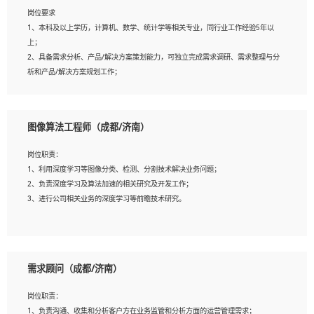
岗位要求
岗位要求：
1、本科及以上学历，计算机、数学、统计学等相关专业，同行业工作经验5年以
1、全日制统招本科及以上学历，计算机相关专业毕业，5年以上开发工作经验；
上；
2、具有扎实的java编程功底和良好的编码习惯，有分布式、多线程及高并发系统开
2、具备需求分析、产品/解决方案策划能力，可独立完成需求调研、需求整理与分
发经验和性能调优经验尤佳；熟悉JVM调优；掌握基础中间件、基础架构方案和云
析和产品/解决方案规划工作；
平台、云产品功能特性，熟练使用相关平台的功能和了解其背后实现机制；
3、逻辑缜密，对用户产品/解决方案体验敏感，对数据敏感，有产品/解决方案意
3、精通主流开发框架经验，精通一门主流开发语言；熟悉主流开源框架源码；
识，有主见，以数据为驱动，以结果为导向；
4、具有一定的大中型项目参与经验，有中间件、基础组件和框架的研发经验，具备
4、具有丰富的AI产品/解决方案解决方案经验，能够针对客户的需求，快速响应输
研发管理流程建设经验；
图像算法工程师（成都/济南）
出相关的解决方案，包括视频分析、图像识别、NLP、OCR、机器学习等；
5、熟悉Spring、Mybatis等开源框架和常用apache组件,熟悉Web服务端开发的各种
5、具备AI技术背景，掌握TensorFlow、PyTorch、Spark MLlib、SK-Learn等常见
常用框架和技术Springboot、Shiro、springcloud等；熟悉Linux常用命令和了解常
岗位职责：
AI算法框架，对人脸识别、目标检测、图像识别、OCR、NLP等AI算法有深刻理
用脚本语言，较丰富的线上系统运维经验，复杂问题排查思路清晰。
1、利用深度学习等图像分类、检测、分割技术解决业务问题；
解。具有AI平台级产品/解决方案从业经验者优先。具有大数据技术背景者优先；
2、负责深度学习及算法加速的相关研究及开发工作；
6、具备良好的客户意识与沟通能力，善于学习思考、创新与团队协作，认真负责、
3、进行公司相关业务的深度学习等前瞻技术研究。
执行力与抗压力强。
岗位要求：
1、统招本科以上学历，图形图像、计算机或数学相关专业；
需求顾问（成都/济南）
2、2年以上图像处理开发经验，熟悉python和spark开发；
3、熟练使用TensorFlow、Theano、Keras 及 Caffe 任意一种主流深度学习框架搭建
岗位职责：
深度学习系统环境；
1、负责沟通、收集和分析客户方在业务监管和分析方面的运营管理需求；