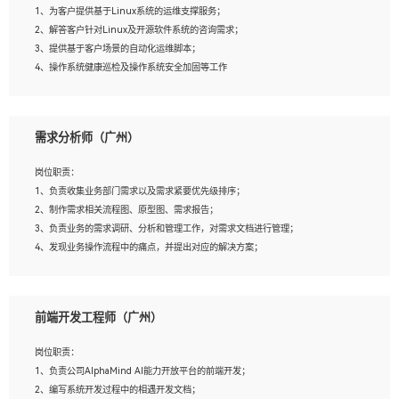
1、为客户提供基于Linux系统的运维支撑服务；
5、踏实， 勤奋，愿意在工作中不断学习，提高自我；
2、解答客户针对Linux及开源软件系统的咨询需求；
6、能与同事友好相处。
3、提供基于客户场景的自动化运维脚本；
4、操作系统健康巡检及操作系统安全加固等工作
岗位要求：
需求分析师（广州）
1、全日制本科计算机相关专业毕业，3年以上相关工作经验；
2、精通linux操作系统的运行维护，具有故障处理的能力
岗位职责：
3、熟练使用脚本语言，shell/python任一种，熟练使用Ansible
1、负责收集业务部门需求以及需求紧要优先级排序；
4、熟悉linux常见服务、中间件的基本原理、部署以及故障处理，如：Mysql、
2、制作需求相关流程图、原型图、需求报告；
Apache、Nginx、Zabbix、Kafka等
3、负责业务的需求调研、分析和管理工作，对需求文档进行管理；
5、熟悉主流虚拟化技术，如：VMware、KVM
4、发现业务操作流程中的痛点，并提出对应的解决方案；
6、具备网络方面的基础知识，熟悉常见的网络协议，如TCP/IP，转发原理，路由优
5、完成其他上级领导交予的任务和工作。
先级等
7、了解容器技术，熟悉docker或podman
8、有良好的文档编写能力和沟通能力，有RHCE证书优先
前端开发工程师（广州）
岗位要求：
1、本科以上学历，一年以上需求分析相关经验者优先；
岗位职责：
2、熟悉产品及需求规划工具，如:Axure、Xmind、MS Project等；
1、负责公司AlphaMind AI能力开放平台的前端开发；
3、具备良好的交流协调能力，有较强的责任感、工作积极主动；
2、编写系统开发过程中的相遇开发文档；
4、有较强的系统需求分析、文档编写能力、沟通能力；