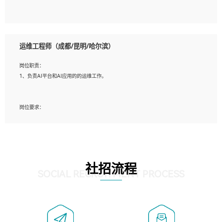
5、必须有实际的生产环境系统维护经验。
6、有中国移动安全态势系统相关项目经验优先考虑。
岗位要求：
1、精通java编程，熟悉vue和jsp编程；
运维工程师（成都/昆明/哈尔滨）
2、熟悉linux命令；
3、熟练使用springmvc、springcloud、webservice等框架进行开发；
岗位职责：
4、熟练使用oracle、mysql进行开发；
1、负责AI平台和AI应用的的运维工作。
5、熟悉流程开发如使用activiti；
6、计算机相关专业本科以上学历，3年以上开发工作经验。
岗位要求：
1、计算机相关专业，大专以上学历，2年以上开发运维工作经验；
2、必须具备的能力：有丰富的运维开发和K8S运维经验；熟悉K8S、Git、docker等
相关工具使用；熟练掌握Linux环境下的Shell语言 ；工作责任感强、具有良好的沟
通能力、服务意识；
3、掌握Linux环境下的Python编程语言；
社招流程
4、掌握DevOps思想、方法和流程。Jenkins工具使用；
SOCIAL RECRUITMENT PROCESS
5、掌握常见中间件配置与优化，如mysql、nginx等；
6、掌握服务器的维护，熟悉linux系统的常用操作；
7、掌握和第三方系统API接口的维护操作，和安全漏洞扫描的修复工作。