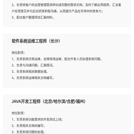
4、熟悉OPENCV、HALCON等常用图像处理软件，熟练进行图像处理；
2、负责将客户的运营管理需求转化成完整的需求文档；及时了解业界趋势，汇总客
5、熟悉主流的分类算法、聚类算法和关联分析算法原理，能熟练使用神经网络算法
户反馈意见并与后台研发积极沟通，从而提升产品在市场中的竞争力；
的进行业务建模；
3、配合客户整理项目汇报材料。
6、对OCR领域有深入的研究，熟悉模型调参，压缩和整型化方法；
7、熟悉mysql、oracle、MongoDB、redis等其中一种数据库使用。
岗位要求：
软件系统运维工程师（长沙）
1、3年以上运营或解决方案的工作经验。
2、具备良好的逻辑能力、沟通能力和文字处理能力，能够从海量数据中发现关键特
岗位职责：
征，可独立提出完整的优化方案,并推动方案执行达成结果；熟练使用PPT、
1、负责系统日常运维，支撑现场运维，配合开发人员处理系统问题。
WORD、EXCEL等办公软件；
2、负责与沟通问题，汇报情况。
3、深入理解公司各项AI产品和技术信息；具有较强的文档编写能力，能独立撰写
3、负责系统相关数据处理。
PPT、方案建议书等，面试时需携带个人制作的专业PPT文件进行展示。
4、负责系统运维相关文档编写。
5、负责现场对接客户，沟通事项。
JAVA开发工程师（北京/哈尔滨/合肥/福州）
岗位要求：
1、计算机相关专业本科以上学历，1年以上软件系统运维经验。
岗位职责：
2、精通linux命令。
1、负责系统功能需求的开发测试上线；
3、熟悉oracle、mysql 数据库。
2、负责相关文档的编写；
4、善于沟通，具有良好的团队合作精神和协作能力。
3、负责系统问题的处理。