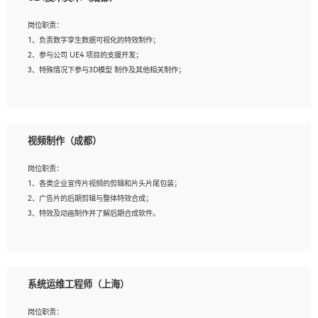
2、熟练掌握 Unity3D 程序开发，精通 C# 语言开发；
3、具有大量插件的使用调试经历，开发测试过 UWP 端程序者优先；
岗位职责：
4、有良好的沟通能力和团队合作意识；
1、负责数字孪生数据可视化的特效制作；
5、开发过 HoloLens 程序者优先。
2、参与公司 UE4 项目的支援开发；
3、特殊情况下参与3D模型 制作及其他相关制作；
岗位要求：
1、全日制本科以上学历，美术、动画相关专业毕业，具有相关效果制作经验2年以
视频制作（成都）
上；
2、熟练掌握 Particle 或 Niagara 制作特效模块；
岗位职责：
3、想象力丰富, 有一定的艺术审美深度；
1、各类企业宣传片视频的剪辑和片头片尾包装；
4、有良好的场景特效搭建功底；
2、广告片的后期剪辑与整体特效合成；
5、熟悉 3Ds Max 或者 Maya；
3、特效及动画制作并了解后期合成软件。
6、有良好的沟通能力和团队合作意识；
7、参与过建筑结构表现相关项目者优先
岗位要求：
1、热爱影视，责任心强，有强烈的兴趣和后期制作的主观能动性；
系统运维工程师（上海）
2、熟练使用After Effect、Photo Shop、熟练掌握视频剪辑和特效包装软件；
3、能对影片后期进行整体调色控制，具备一定审美感；
岗位职责：
4、在剪辑上会思考，有一定编导思维；