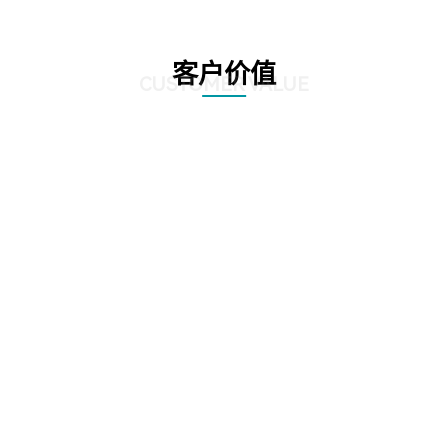
客户价值
CUSTOMER VALUE
01
提升质检效率，优化客户体验：方案利用先进的自动化和人工智能技术，实现
对营业厅服务质量的实时监控和精准分析。通过智能识别客户与营业员的对话
内容，快速发现潜在问题，大大提高了质检效率。这不仅有助于企业及时发现
并解决服务中的不足，还能确保客户享受到更加优质、高效的服务体验。
02
精准识别客户需求，提升客户满意度：方案具备强大的语音识别和自然语言处
理能力，能够深入挖掘客户与营业员对话中的关键信息。通过对这些信息的分
析，企业可以更准确地把握客户需求，为客户提供更加个性化的服务。同时，
这种精准识别也有助于企业及时发现并改进服务中的短板，进一步提升客户满
意度。
03
降低运营成本，提高经济效益：营业厅智能质检解决方案的引入，使得传统的