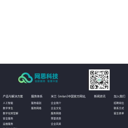
人工质检方式得以优化。通过自动化和智能化的质检流程，企业可以大幅减少
人力投入和时间成本，从而降低运营成本。同时，智能质检还能帮助企业更好
地管理客户资源和优化服务流程，进一步提高经济效益。
04
加强风险防控，提升安全管理水平：营业厅智能质检解决方案还能实现对服务
过程中的风险点进行实时监控和预警。通过智能分析客户与营业员的对话内
容，系统能够及时发现潜在的风险因素，如欺诈行为、客户投诉等，并提醒企
业进行及时处理。这有助于企业加强风险防控，提升安全管理水平，确保营业
厅的正常运营和客户的安全。
产品与解决方案
服务体系
米兰·(milan)中国官方网站,
新闻资讯
加入我们
人工智能
服务级别
企业简介
招聘岗位
数字孪生
服务网络
企业文化
联系方式
数字化转型解
服务网络
留言表单
安全服务
荣誉资质
运维服务
企业风采