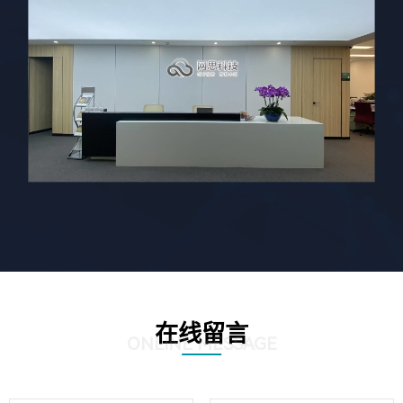
在线留言
ONLINE MESSAGE