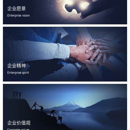
企业愿景
Enterprise vision
企业精神
Enterprise spirit
企业价值观
Corporate values