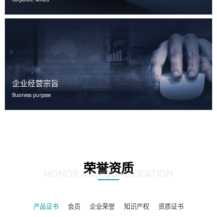
企业经营宗旨
Business purpose
荣誉资质
HONOR AND QUALIFICATION
产品证书
会员
企业荣誉
知识产权
资质证书