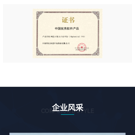
企业风采
CORPORATE STYLE