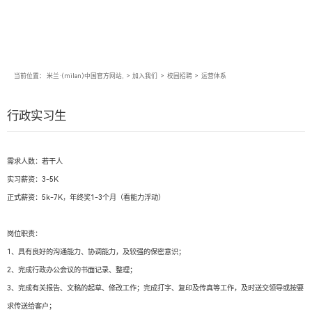
当前位置：
米兰·(milan)中国官方网站,
>
加入我们
>
校园招聘
>
运营体系
行政实习生
需求人数：若干人
实习薪资：3-5K
正式薪资：5k-7K，年终奖1-3个月（看能力浮动）
岗位职责：
1、具有良好的沟通能力、协调能力，及较强的保密意识；
2、完成行政办公会议的书面记录、整理；
3、完成有关报告、文稿的起草、修改工作；完成打字、复印及传真等工作，及时送交领导或按要
求传送给客户；