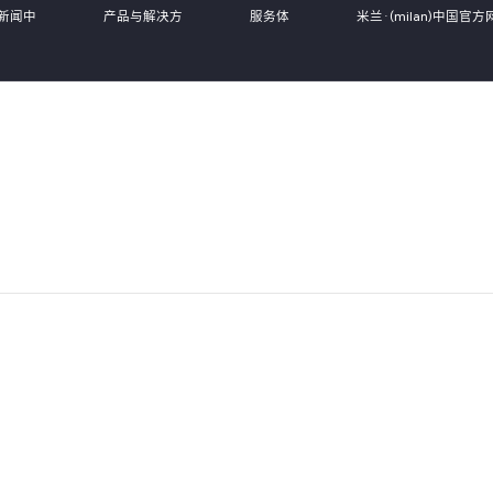
新闻中
产品与解决方
服务体
米兰·(milan)中国官方
心
案
系
站,